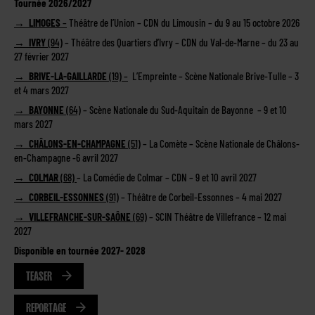
Tournée 2026/2027
→ LIMOGES
–
Théâtre de l’Union – CDN du Limousin – du 9 au 15 octobre 2026
→ IVRY
(94)
– Théâtre des Quartiers d’Ivry – CDN du Val-de-Marne – du 23 au
27 février 2027
→ BRIVE-LA-GAILLARDE
(19) –
L’Empreinte – Scène Nationale Brive-Tulle – 3
et 4 mars 2027
→ BAYONNE
(64)
– Scène Nationale du Sud-Aquitain de Bayonne – 9 et 10
mars 2027
→ CHÂLONS-EN-CHAMPAGNE
(51)
– La Comète – Scène Nationale de Châlons-
en-Champagne -6 avril 2027
→ COLMAR
(68)
– La Comédie de Colmar – CDN – 9 et 10 avril 2027
→ CORBEIL-ESSONNES
(91)
– Théâtre de Corbeil-Essonnes – 4 mai 2027
→ VILLEFRANCHE-SUR-SAÔNE
(69)
– SCIN Théâtre de Villefrance – 12 mai
2027
Disponible en tournée 2027- 2028
TEASER
REPORTAGE