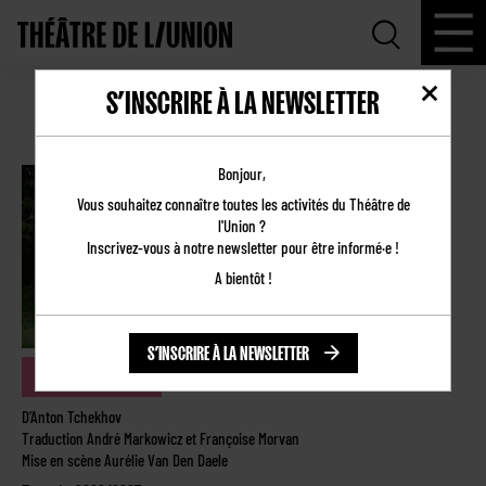
S’INSCRIRE À LA NEWSLETTER
LES PRODUCTIONS ET TOURNÉES
Bonjour,
Vous souhaitez connaître toutes les activités du Théâtre de
l'Union ?
Inscrivez-vous à notre newsletter pour être informé·e !
A bientôt !
S’INSCRIRE À LA NEWSLETTER
UNE CERISAIE
D’Anton Tchekhov
Traduction André Markowicz et Françoise Morvan
Mise en scène Aurélie Van Den Daele