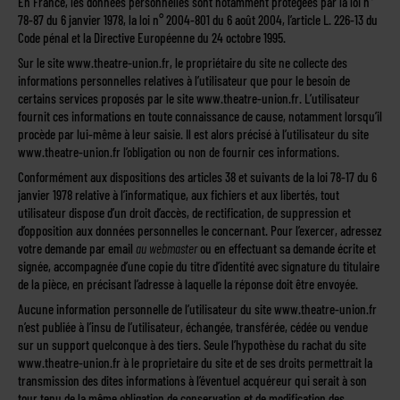
En France, les données personnelles sont notamment protégées par la loi n°
78-87 du 6 janvier 1978, la loi n° 2004-801 du 6 août 2004, l’article L. 226-13 du
Code pénal et la Directive Européenne du 24 octobre 1995.
Sur le site www.theatre-union.fr, le propriétaire du site ne collecte des
informations personnelles relatives à l’utilisateur que pour le besoin de
certains services proposés par le site www.theatre-union.fr. L’utilisateur
fournit ces informations en toute connaissance de cause, notamment lorsqu’il
procède par lui-même à leur saisie. Il est alors précisé à l’utilisateur du site
www.theatre-union.fr l’obligation ou non de fournir ces informations.
Conformément aux dispositions des articles 38 et suivants de la loi 78-17 du 6
janvier 1978 relative à l’informatique, aux fichiers et aux libertés, tout
utilisateur dispose d’un droit d’accès, de rectification, de suppression et
d’opposition aux données personnelles le concernant. Pour l’exercer, adressez
votre demande par email
au webmaster
ou en effectuant sa demande écrite et
signée, accompagnée d’une copie du titre d’identité avec signature du titulaire
de la pièce, en précisant l’adresse à laquelle la réponse doit être envoyée.
Aucune information personnelle de l’utilisateur du site www.theatre-union.fr
n’est publiée à l’insu de l’utilisateur, échangée, transférée, cédée ou vendue
sur un support quelconque à des tiers. Seule l’hypothèse du rachat du site
www.theatre-union.fr à le proprietaire du site et de ses droits permettrait la
transmission des dites informations à l’éventuel acquéreur qui serait à son
tour tenu de la même obligation de conservation et de modification des