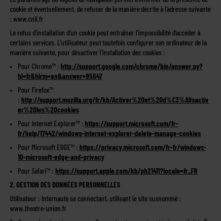
cookie et éventuellement, de refuser de la manière décrite à l’adresse suivante
: www.cnil.fr
Le refus d’installation d’un cookie peut entraîner l’impossibilité d’accéder à
certains services. L’utilisateur peut toutefois configurer son ordinateur de la
manière suivante, pour désactiver l’installation des cookies :
Pour Chrome™ :
http://support.google.com/chrome/bin/answer.py?
hl=fr&hlrm=en&answer=95647
Pour Firefox™
:
http://support.mozilla.org/fr/kb/Activer%20et%20d%C3%A9sactiv
er%20les%20cookies
Pour Internet Explorer™ :
https://support.microsoft.com/fr-
fr/help/17442/windows-internet-explorer-delete-manage-cookies
Pour Microsoft EDGE™ :
https://privacy.microsoft.com/fr-fr/windows-
10-microsoft-edge-and-privacy
Pour Safari™ :
https://support.apple.com/kb/ph21411?locale=fr_FR
2. GESTION DES DONNÉES PERSONNELLES
Utilisateur : Internaute se connectant, utilisant le site susnommé :
www.theatre-union.fr