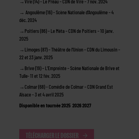
→
Vire (14) – Le Préau – CDN de Vire – 7 nov. 2024
→
Angoulême (16) – Scène Nationale d’Angoulême – 4
déc. 2024
→
Poitiers (86) – Le Méta – CDN de Poitiers – 10 janv.
2025
→
Limoges (87) – Théâtre de l’Union – CDN du Limousin –
22 et 23 janv. 2025
→
Brive (19) – L’Empreinte – Scène Nationale de Brive et
Tulle- 11 et 12 fév. 2025
→
Colmar (68) – Comédie de Colmar – CDN Grand Est
Alsace – 3 et 4 avril 2025
Disponible en tournée 2025 2026 2027
TÉLÉCHARGER LE DOSSIER