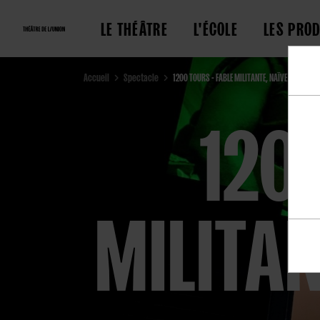
LE THÉÂTRE
L'ÉCOLE
LES PRO
Accueil
Spectacle
12OO TOURS - FABLE MILITANTE, NAÏVE ET PLEINE
12O
MILITAN