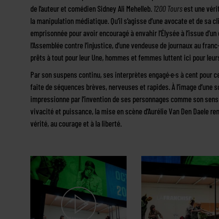
de l’auteur et comédien Sidney Ali Mehelleb.
1200 Tours
est une véri
la manipulation médiatique. Qu’il s’agisse d’une avocate et de sa 
emprisonnée pour avoir encouragé à envahir l’Élysée à l’issue d’un 
l’Assemblée contre l’injustice, d’une vendeuse de journaux au fra
prêts à tout pour leur Une, hommes et femmes luttent ici pour leurs
Par son suspens continu, ses interprètes engagé·e·s à cent pour c
faite de séquences brèves, nerveuses et rapides. À l’image d’une s
impressionne par l’invention de ses personnages comme son sens 
vivacité et puissance, la mise en scène d’Aurélie Van Den Daele renv
vérité, au courage et à la liberté.