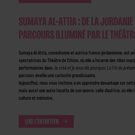
SUMAYA AL-ATTIA : DE LA JORDANIE 
PARCOURS ILLUMINÉ PAR LE THÉÂTR
Sumaya Al-Attia, comédienne et autrice franco-jordanienne, est un
spectatrices du Théâtre de l’Union, où elle a incarné des rôles mar
performances dans
Je crée et je vous dis pourquoi,
La Fin du présen
parcours éveille une curiosité grandissante.
Aujourd’hui, nous vous invitons à en apprendre davantage sur cette
mais aussi une autre facette de son œuvre, celle d’autrice, où elle 
culture et mémoire.
LIRE L’ENTRETIEN