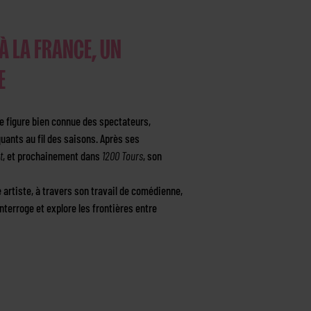
À LA FRANCE, UN
E
e figure bien connue des spectateurs,
quants au fil des saisons. Après ses
t
, et prochainement dans
1200 Tours
, son
 artiste, à travers son travail de comédienne,
interroge et explore les frontières entre