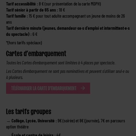
Tarif accessibilité :
8 € (sur présentation de la carte MDPH)
Tarif sénior à partir de 65 ans :
18 €
Tarif famille :
15 € pour tout adulte accompagnant un jeune de moins de 26
ans
Tarif dernière minute (jeunes, demandeur·se·s d’emploi et intermittent·e·s
du spectacle) :
6 €
*(hors tarifs spéciaux)
Cartes d’embarquement
Toutes les Cartes d’embarquement sont limitées à 4 places par spectacle.
Les Cartes d’embarquement ne sont pas nominatives et peuvent s’utiliser seul·e ou
à plusieurs.
TÉLÉCHARGER LA CARTE D’EMBARQUEMENT
Les tarifs groupes
→
Collège, Lycée, Université :
9€ (soirée) et 8€ (journée), 7€ en parcours
option théâtre
→
École et centre de loisirs :
4€