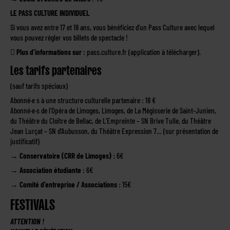
LE PASS CULTURE INDIVIDUEL
Si vous avez entre 17 et 18 ans, vous bénéficiez d’un Pass Culture avec lequel
vous pouvez régler vos billets de spectacle !

Plus d’informations sur :
pass.culture.fr (application à télécharger).
Les tarifs partenaires
(sauf tarifs spéciaux)
Abonné·e s à une structure culturelle partenaire : 18 €
Abonné·e·s de l’Opéra de Limoges, Limoges, de La Mégisserie de Saint-Junien,
du Théâtre du Cloître de Bellac, de L’Empreinte – SN Brive Tulle, du Théâtre
Jean Lurçat – SN d’Aubusson, du Théâtre Expression 7… (sur présentation de
justificatif)
→
Conservatoire (CRR de Limoges) :
6€
→
Association étudiante :
6€
→
Comité d’entreprise / Associations :
15€
FESTIVALS
ATTENTION !