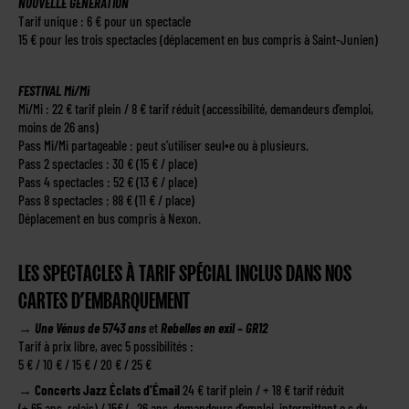
NOUVELLE GÉNÉRATION
Tarif unique : 6 € pour un spectacle
15 € pour les trois spectacles (déplacement en bus compris à Saint-Junien)
FESTIVAL Mi/Mi
Mi/Mi : 22 € tarif plein / 8 € tarif réduit (accessibilité, demandeurs d’emploi,
moins de 26 ans)
Pass Mi/Mi partageable : peut s’utiliser seul∙e ou à plusieurs.
Pass 2 spectacles : 30 € (15 € / place)
Pass 4 spectacles : 52 € (13 € / place)
Pass 8 spectacles : 88 € (11 € / place)
Déplacement en bus compris à Nexon.
LES SPECTACLES À TARIF SPÉCIAL INCLUS DANS NOS
CARTES D’EMBARQUEMENT
→
Une Vénus de 5743 ans
et
Rebelles en exil – GR12
Tarif à prix libre, avec 5 possibilités :
5 € / 10 € / 15 € / 20 € / 25 €
→
Concerts Jazz Éclats d’Émail
24 € tarif plein / + 18 € tarif réduit
(+ 65 ans, relais) / 15€ (- 26 ans, demandeurs d’emploi, intermittent·e·s du