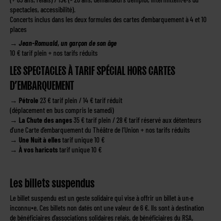
spectacles, accessibilité).
Concerts inclus dans les deux formules des cartes d’embarquement à 4 et 10
places
→
Jean-Romuald, un garçon de son âge
10 € tarif plein + nos tarifs réduits
LES SPECTACLES À TARIF SPÉCIAL HORS CARTES
D’EMBARQUEMENT
→
Pétrole
23 € tarif plein / 14 € tarif réduit
(déplacement en bus compris le samedi)
→ La Chute des anges
35 € tarif plein / 28 € tarif réservé aux détenteurs
d’une Carte d’embarquement du Théâtre de l’Union + nos tarifs réduits
→ Une Nuit à elles
tarif unique 10 €
→ À vos haricots
tarif unique 10 €
Les billets suspendus
Le billet suspendu est un geste solidaire qui vise à offrir un billet à un·e
inconnu∙e. Ces billets non datés ont une valeur de 6 €. Ils sont à destination
de bénéficiaires d’associations solidaires relais, de bénéficiaires du RSA,