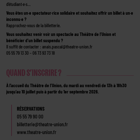
d’étudiant·e·s…
Vous êtes un·e spectateur·rice solidaire et souhaitez offrir un billet à un·e
inconnu·e ?
Rapprochez-vous de la billetterie.
Vous souhaitez venir voir un spectacle au Théâtre de l’Union et
bénéficier d’un billet suspendu ?
Il suffit de contacter : anais.pascal@theatre-union.fr
05 55 79 13 30 – 06 73 93 73 18
QUAND S’INSCRIRE ?
À l’accueil du Théâtre de l’Union, du mardi au vendredi de 13h à 18h30
jusqu’au 10 juillet puis à partir du 1er septembre 2026.
RÉSERVATIONS
05 55 79 90 00
billetterie@theatre-union.fr
www.theatre-union.fr