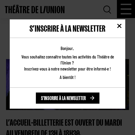
S’INSCRIRE À LA NEWSLETTER
PRENEZ VOS PLACES ! (INFOS
BILLETTERIE)
Bonjour,
Vous souhaitez connaître toutes les activités du Théâtre de
l'Union ?
Inscrivez-vous à notre newsletter pour être informé·e !
A bientôt !
S’INSCRIRE À LA NEWSLETTER
L’ACCUEIL-BILLETTERIE EST OUVERT DU MARDI
AU VENDREDI DE 13H À 18H30.