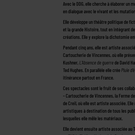
Avec le DDG, elle cherche à élaborer un m
en dialogue avec le vivant et les mutati
Elle développe un théâtre politique de fict
et la grande Histoire, tout en intégrant d
créations. Elle y explore la dichotomie e
Pendant cinq ans, elle est artiste associ
Cartoucherie de Vincennes, où elle prés
Kushner,
L’Absence de guerre
de David Ha
Ted Hughes. En parallèle elle crée
Pluie d’
itinérance partout en France.
Ces spectacles sont le fruit de ses colla
– Cartoucherie de Vincennes, la Ferme de
de Creil, où elle est artiste associée. E
artistiques à destination de tous les pub
lesquelles elle mêle les matériaux.
Elle devient ensuite artiste associée au 