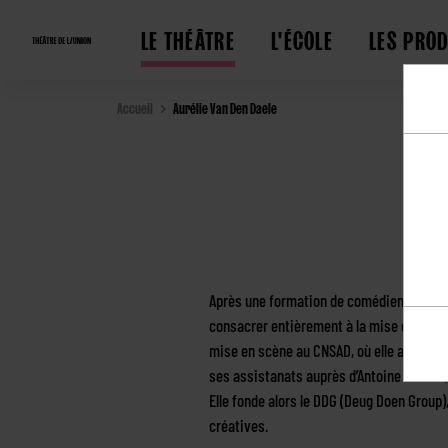
LE THÉÂTRE
L'ÉCOLE
LES PRO
Accueil
Aurélie Van Den Daele
Après une formation de comédienne, Auré
consacrer entièrement à la mise en scène.
mise en scène au CNSAD, où elle approfo
ses assistanats auprès d’Antoine Caubet, 
Elle fonde alors le DDG (Deug Doen Group)
créatives.