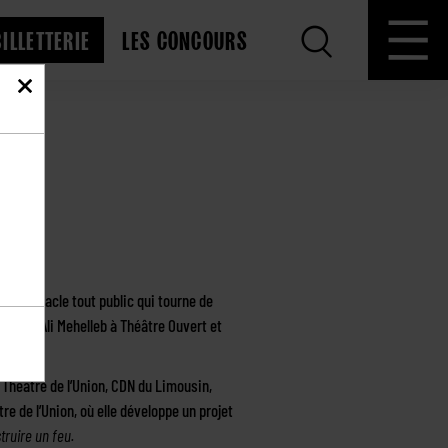
BILLETTERIE
LES CONCOURS
, spectacle tout public qui tourne de
Sidney Ali Mehelleb à Théâtre Ouvert et
 Théâtre de l’Union, CDN du Limousin,
re de l’Union, où elle développe un projet
truire un feu.