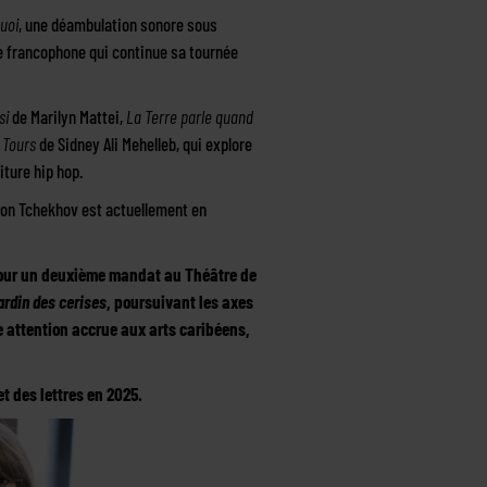
quoi
, une déambulation sonore sous
e francophone qui continue sa tournée
si
de Marilyn Mattei,
La Terre parle quand
 Tours
de Sidney Ali Mehelleb, qui explore
iture hip hop.
ton Tchekhov est actuellement en
pour un deuxième mandat au Théâtre de
ardin des cerises
, poursuivant les axes
 attention accrue aux arts caribéens,
t des lettres en 2025.