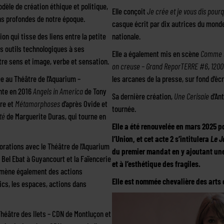
odèle de création éthique et politique,
Elle conçoit
Je crée et je vous dis pour
ons profondes de notre époque.
casque écrit par dix autrices du mond
ion qui tisse des liens entre la petite
nationale.
es outils technologiques à ses
Elle a également mis en scène
Comme 
ntre sens et image, verbe et sensation.
on creuse – Grand ReporTERRE #6
,
1200
ée au Théâtre de l’Aquarium –
les arcanes de la presse, sur fond d’écr
ente en 2016
Angels in America
de Tony
Sa dernière création,
Une Cerisaie
d’An
re et
Métamorphoses
d’après Ovide et
tournée.
été
de Marguerite Duras, qui tourne en
Elle a été renouvelée en mars 2025 
l’Union, et cet acte 2 s’intitulera
Le J
borations avec le Théâtre de l’Aquarium
du premier mandat en y ajoutant une
 Bel Ebat à Guyancourt et la Faïencerie
et à l’esthétique des fragiles.
lle mène également des actions
Elle est nommée chevalière des arts e
lics, les espaces, actions dans
Théâtre des Ilets – CDN de Montluçon et