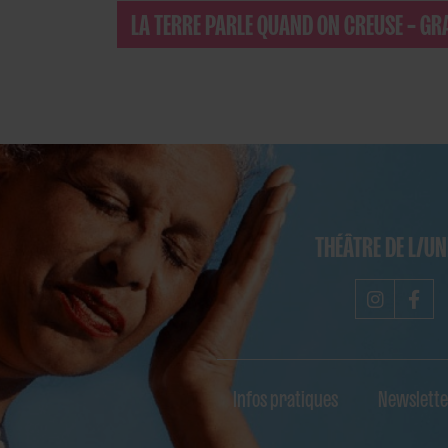
LA TERRE PARLE QUAND ON CREUSE – G
THÉÂTRE DE L/U
Infos pratiques
Newslette