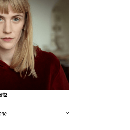
ertz
enne