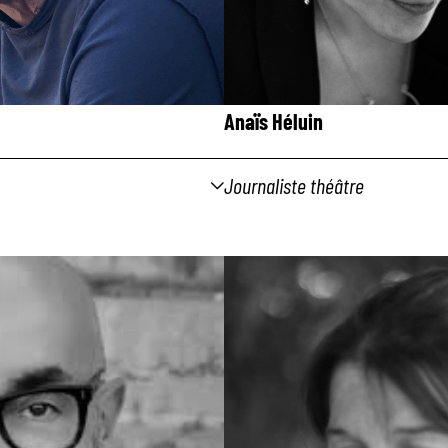
Anaïs
Héluin
Journaliste théâtre