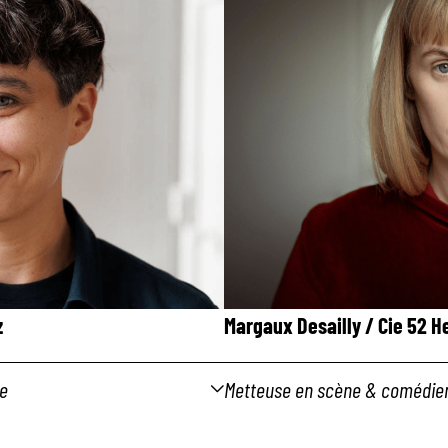
z
Margaux Desailly / Cie 52 H
ne
Metteuse en scène & comédi