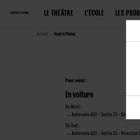
LE THÉÂTRE
L'ÉCOLE
LES PRO
Accueil
Venir à l'Union
Pour venir :
En voiture
Du Nord :
→ Autoroute A20 – Sortie 33 – Direction
Du Sud :
→ Autoroute A20 – Sortie 33 – Direction