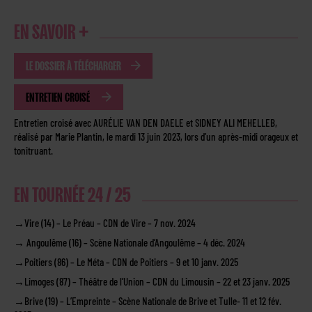
EN SAVOIR +
LE DOSSIER À TÉLÉCHARGER
ENTRETIEN CROISÉ
Entretien croisé avec AURÉLIE VAN DEN DAELE et SIDNEY ALI MEHELLEB,
réalisé par Marie Plantin, le mardi 13 juin 2023, lors d’un après-midi orageux et
tonitruant.
EN TOURNÉE 24 / 25
→
Vire (14) – Le Préau – CDN de Vire – 7 nov. 2024
→
Angoulême (16) – Scène Nationale d’Angoulême – 4 déc. 2024
→
Poitiers (86) – Le Méta – CDN de Poitiers – 9 et 10 janv. 2025
→
Limoges (87) – Théâtre de l’Union – CDN du Limousin – 22 et 23 janv. 2025
→
Brive (19) – L’Empreinte – Scène Nationale de Brive et Tulle- 11 et 12 fév.