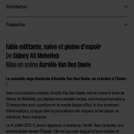
Distribution
Production
Fable militante, naïve et pleine d’espoir
De
Sidney Ali Mehelleb
Mise en scène
Aurélie Van Den Daele
La nouvelle saga théâtrale d’Aurélie Van Den Daele, en création à l’Union
!
Dans sa prochaine création, Aurélie Van Den Daele, met en scène le texte de
Sidney Ali Mehelleb, qui déploie une comédie sociale, une fresque humaine à
12 interprètes pour questionner le monde d’aujourd’hui, le flux incessant
d’informations, la façon dont le journalisme s’en empare, le fait ployer, le
manipule. Nous manipule.
Le 14 juillet 2021, X, jeune rappeuse, a chanté au Zénith. Dans la foulée, une
émeute éclate devant l’Élysée. Elle est accusée d’appel à l’insurrection et