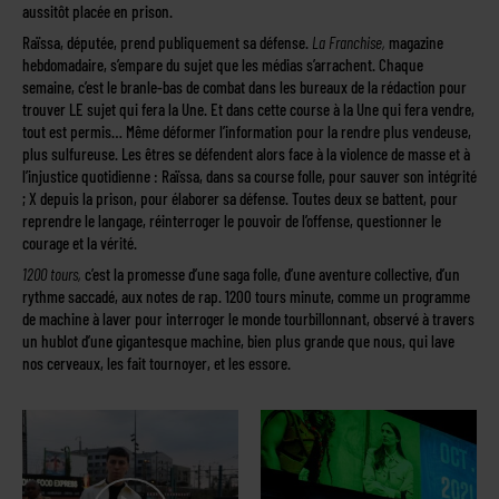
aussitôt placée en prison.
Raïssa, députée, prend publiquement sa défense.
La Franchise,
magazine
hebdomadaire, s’empare du sujet que les médias s’arrachent. Chaque
semaine, c’est le branle-bas de combat dans les bureaux de la rédaction pour
trouver LE sujet qui fera la Une. Et dans cette course à la Une qui fera vendre,
tout est permis… Même déformer l’information pour la rendre plus vendeuse,
plus sulfureuse. Les êtres se défendent alors face à la violence de masse et à
l’injustice quotidienne : Raïssa, dans sa course folle, pour sauver son intégrité
; X depuis la prison, pour élaborer sa défense. Toutes deux se battent, pour
reprendre le langage, réinterroger le pouvoir de l’offense, questionner le
courage et la vérité.
1200 tours,
c’est la promesse d’une saga folle, d’une aventure collective, d’un
rythme saccadé, aux notes de rap. 1200 tours minute, comme un programme
de machine à laver pour interroger le monde tourbillonnant, observé à travers
un hublot d’une gigantesque machine, bien plus grande que nous, qui lave
nos cerveaux, les fait tournoyer, et les essore.