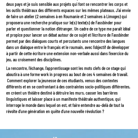
deux pays et je suis sensible aux projets qui font se rencontrer les corps et
les outils théâtraux des différents espaces sur les mêmes plateaux. J’ai envie
de faire un atelier (2 semaines à en Roumanie et 2 semaines à Limoges) qui
proposera une recherche pratique sur le(s) texte(s) de Fassbinder pour
parler et questionner la notion d’étranger. Un cadre de ce type me paraît idéal
et propice pour lancer un débat autour de ce sujet et l’écriture de Fassbinder
permet par des dialogues courts et percutants une rencontre des langues
dans un dialogue entre le français et le roumain, avec l’objectif de développer
à partir de cette écriture une extension non-verbale aussi dans l’exercice du
jeu, au croisement des disciplines.
La rencontre, l’échange, l’apprentissage sont les mots clefs de ce stage qui
aboutira à une forme work in progress au bout de ces 4 semaines de travail.
Comment explorer la jeunesse de ces étudiants, venus des contextes
différents et en se confrontant à des contraintes socio-politiques différentes,
en créent un théâtre destiné à détruire les murs, casser les barrières
linguistiques et laisser place à un manifeste théâtrale authentique, qui
interroge le monde dans lequel on est, et faire entendre au-delà de tout la
révolte d’une génération en quête d’une nouvelle révolution ?