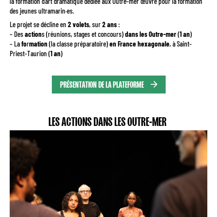
la formation d’art dramatique dédiée aux Outre-mer œuvre pour la formation
des jeunes ultramarin·es.
Le projet se décline en
2 volets
, sur
2 ans
:
– Des
action
s (réunions, stages et concours)
dans les Outre-mer
(
1 an
)
– La
fo
r
mation
(la classe préparatoire)
en France hexagonale
, à Saint-
Priest-Taurion (
1 an
)
PRÉSENTATION DE LA PLATEFORME
LES ACTIONS DANS LES OUTRE-MER