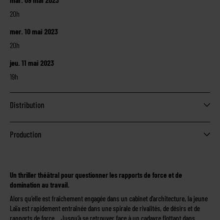
20h
mer. 10 mai 2023
20h
jeu. 11 mai 2023
19h
Distribution
Production
Un thriller théâtral pour questionner les rapports de force et de
domination au travail.
Alors qu’elle est fraîchement engagée dans un cabinet d’architecture, la jeune
Laïa est rapidement entraînée dans une spirale de rivalités, de désirs et de
rapports de force… Jusqu’à se retrouver face à un cadavre flottant dans