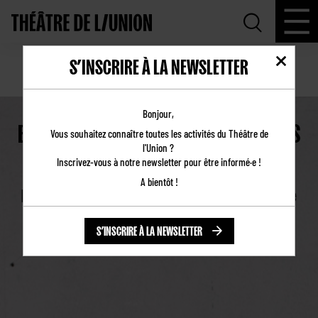
S’INSCRIRE À LA NEWSLETTER
PROBLÈME EN COULISSE (404)
Bonjour,
ERREUR 404… CETTE PAGE N’EXISTE PAS
Vous souhaitez connaître toutes les activités du Théâtre de
!
l'Union ?
Inscrivez-vous à notre newsletter pour être informé·e !
A bientôt !
En attendant que nos équipes la retrouvent, que
diriez-vous de reprendre votre navigation ?
S’INSCRIRE À LA NEWSLETTER