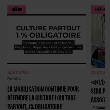
THÉÂTRE
THÉÂTRE
16.07.2026
10.07.20
Participez
📣 L'ÉQU
LA MOBILISATION CONTINUE POUR
SERA PR
DÉFENDRE LA CULTURE ! CULTURE
ASSOCIA
PARTOUT, 1% OBLIGATOIRE
📍 Samedi 