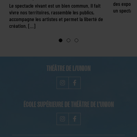
des exposit
Le spectacle vivant est un bien commun. Il fait
un spectacle
vivre nos territoires, rassemble les publics,
accompagne les artistes et permet la liberté de
création. […]
THÉÂTRE DE L/UNION
ÉCOLE SUPÉRIEURE DE THÉÂTRE DE L'UNION