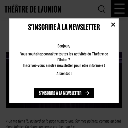
S’INSCRIRE À LA NEWSLETTER
CERISAIELETTER #4 🌸
02.03.2026
Bonjour,
Vous souhaitez connaître toutes les activités du Théâtre de
l'Union ?
Inscrivez-vous à notre newsletter pour être informé·e !
A bientôt !
S’INSCRIRE À LA NEWSLETTER
« Je me tiens là, au bord de la page numéro une. Sur mes pointes, comme au bord
d’une falaise. Ça donne un peu le vertige, non ? »