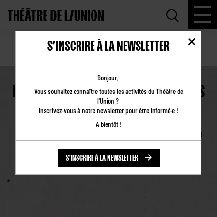
S’INSCRIRE À LA NEWSLETTER
PROBLÈME EN COULISSE (404)
Bonjour,
ERREUR 404… CETTE PAGE N’EXISTE PAS
Vous souhaitez connaître toutes les activités du Théâtre de
!
l'Union ?
Inscrivez-vous à notre newsletter pour être informé·e !
A bientôt !
En attendant que nos équipes la retrouvent, que
diriez-vous de reprendre votre navigation ?
S’INSCRIRE À LA NEWSLETTER