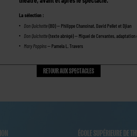
théâtre, avant et après le spectacle.
La sélection :
Don Quichotte
(BD) — Philippe Chanoinat, David Pellet et Djian
Don Quichotte
(texte abrégé) — Miguel de Cervantes, adaptation 
Mary Poppins
— Pamela L. Travers
RETOUR AUX SPECTACLES
NION
ÉCOLE SUPÉRIEURE DE TH