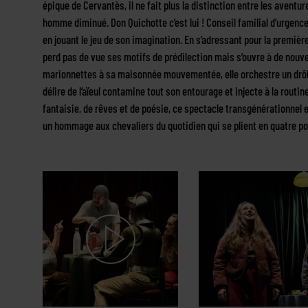
épique de Cervantès, il ne fait plus la distinction entre les aventur
homme diminué. Don Quichotte c’est lui ! Conseil familial d’urgence :
en jouant le jeu de son imagination. En s’adressant pour la premièr
perd pas de vue ses motifs de prédilection mais s’ouvre à de nouve
marionnettes à sa maisonnée mouvementée, elle orchestre un drôle
délire de l’aïeul contamine tout son entourage et injecte à la routin
fantaisie, de rêves et de poésie, ce spectacle transgénérationnel 
un hommage aux chevaliers du quotidien qui se plient en quatre po