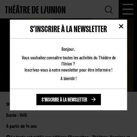
S’INSCRIRE À LA NEWSLETTER
COMME TU ME VOIS
Bonjour,
Vous souhaitez connaître toutes les activités du Théâtre de
l'Union ?
Inscrivez-vous à notre newsletter pour être informé·e !
A bientôt !
S’INSCRIRE À LA NEWSLETTER
SPECTACLE EN ITINÉRANCE
Durée : 1h15
À partir de 14 ans
✪ Le texte est publié aux éditions l'Harmattan - Théâtres. Horaires et