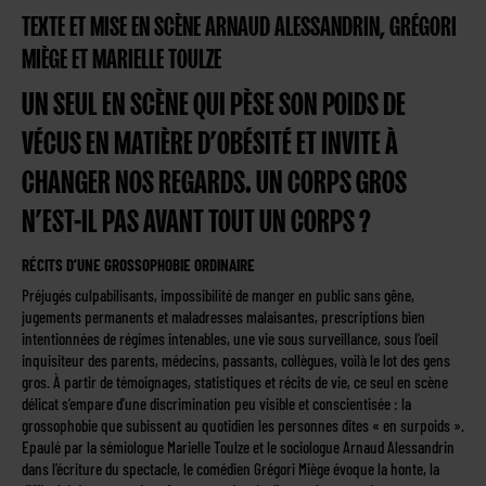
TEXTE ET MISE EN SCÈNE
ARNAUD ALESSANDRIN,
GRÉGORI
MIÈGE
ET MARIELLE TOULZE
UN SEUL EN SCÈNE QUI PÈSE SON POIDS DE
VÉCUS EN MATIÈRE D’OBÉSITÉ ET INVITE À
CHANGER NOS REGARDS. UN CORPS GROS
N’EST-IL PAS AVANT TOUT UN CORPS ?
RÉCITS D’UNE GROSSOPHOBIE ORDINAIRE
Préjugés culpabilisants, impossibilité de manger en public sans gêne,
jugements permanents et maladresses malaisantes, prescriptions bien
intentionnées de régimes intenables, une vie sous surveillance, sous l’oeil
inquisiteur des parents, médecins, passants, collègues, voilà le lot des gens
gros. À partir de témoignages, statistiques et récits de vie, ce seul en scène
délicat s’empare d’une discrimination peu visible et conscientisée : la
grossophobie que subissent au quotidien les personnes dites « en surpoids ».
Epaulé par la sémiologue Marielle Toulze et le sociologue Arnaud Alessandrin
dans l’écriture du spectacle, le comédien Grégori Miège évoque la honte, la