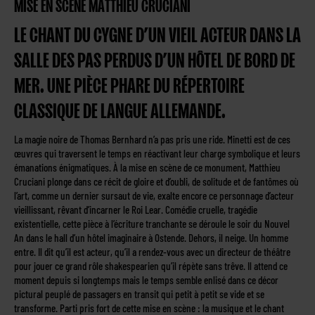
MISE EN SCÈNE MATTHIEU CRUCIANI
LE CHANT DU CYGNE D’UN VIEIL ACTEUR DANS LA
SALLE DES PAS PERDUS D’UN HÔTEL DE BORD DE
MER. UNE PIÈCE PHARE DU RÉPERTOIRE
CLASSIQUE DE LANGUE ALLEMANDE.
La magie noire de Thomas Bernhard n’a pas pris une ride. Minetti est de ces
œuvres qui traversent le temps en réactivant leur charge symbolique et leurs
émanations énigmatiques. À la mise en scène de ce monument, Matthieu
Cruciani plonge dans ce récit de gloire et d’oubli, de solitude et de fantômes où
l’art, comme un dernier sursaut de vie, exalte encore ce personnage d’acteur
vieillissant, rêvant d’incarner le Roi Lear. Comédie cruelle, tragédie
existentielle, cette pièce à l’écriture tranchante se déroule le soir du Nouvel
An dans le hall d’un hôtel imaginaire à Ostende. Dehors, il neige. Un homme
entre. Il dit qu’il est acteur, qu’il a rendez-vous avec un directeur de théâtre
pour jouer ce grand rôle shakespearien qu’il répète sans trêve. Il attend ce
moment depuis si longtemps mais le temps semble enlisé dans ce décor
pictural peuplé de passagers en transit qui petit à petit se vide et se
transforme. Parti pris fort de cette mise en scène : la musique et le chant