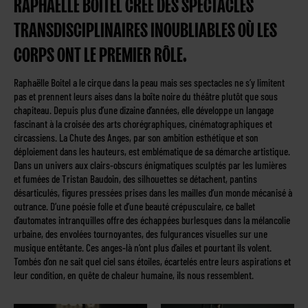
RAPHAËLLE BOITEL CRÉE DES SPECTACLES
TRANSDISCIPLINAIRES INOUBLIABLES OÙ LES
CORPS ONT LE PREMIER RÔLE.
Raphaëlle Boitel a le cirque dans la peau mais ses spectacles ne s’y limitent
pas et prennent leurs aises dans la boîte noire du théâtre plutôt que sous
chapiteau. Depuis plus d’une dizaine d’années, elle développe un langage
fascinant à la croisée des arts chorégraphiques, cinématographiques et
circassiens. La Chute des Anges, par son ambition esthétique et son
déploiement dans les hauteurs, est emblématique de sa démarche artistique.
Dans un univers aux clairs-obscurs énigmatiques sculptés par les lumières
et fumées de Tristan Baudoin, des silhouettes se détachent, pantins
désarticulés, figures pressées prises dans les mailles d’un monde mécanisé à
outrance. D’une poésie folle et d’une beauté crépusculaire, ce ballet
d’automates intranquilles offre des échappées burlesques dans la mélancolie
urbaine, des envolées tournoyantes, des fulgurances visuelles sur une
musique entêtante. Ces anges-là n’ont plus d’ailes et pourtant ils volent.
Tombés d’on ne sait quel ciel sans étoiles, écartelés entre leurs aspirations et
leur condition, en quête de chaleur humaine, ils nous ressemblent.