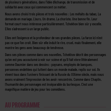
de plusieurs générations, dans l’idée d’échange, de transmission et de
solidarité avec ceux qui commencent ce métier.
Nous avons choisi trois pièces et trois nouvelles : Les méfaits du tabac, La
demande en mariage, L’ours, Un drame, La choriste, Une bonne fin. Leur
format court nous intéresse particulièrement. Tchekhov bien sûr y excelle.
Elles s’adressent à un large public.
Elles ont l’exigence et la profondeur de ses grandes pièces. La farce ici n’est
pas ce que l’on croit. Bien sûr elle induit le rire, cruel, mais finalement, elle
montre les gens avec beaucoup de tendresse.
Dans ses pièces comme dans ses nouvelles, Tchekhov décrit des personnages
qu’on est peu accoutumé à voir sur scène et qu’il fait vivre littéralement
comme Daumier dans ses dessins : paysans, employés de banques,
personnes endettées qui luttent dans un monde malade, replis sur soi. Ils
vivent tous dans l’univers finissant de la Russie du XIXème siècle, mais nous
avons vraiment l’impression de les avoir rencontrés. Comme dans Chaplin,
l’humanité des personnages est inséparable du burlesque. C’est une
magnifique matière de jeu pour les comédiens.
AU PROGRAMME