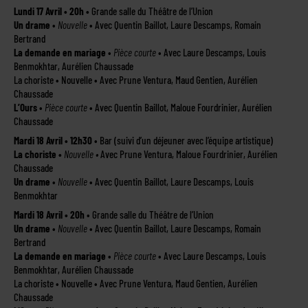
L
undi 17 Avril • 20h •
Grande salle du Théâtre de l’Union
Un drame
•
Nouvelle
• Avec Quentin Baillot, Laure Descamps, Romain
Bertrand
La demande en mariage
•
Pièce courte
• Avec Laure Descamps, Louis
Benmokhtar, Aurélien Chaussade
La choriste • Nouvelle • Avec Prune Ventura, Maud Gentien, Aurélien
Chaussade
L’Ours
•
Pièce courte
• Avec Quentin Baillot, Maloue Fourdrinier, Aurélien
Chaussade
Mardi 18 Avril • 12h30
• Bar (suivi d’un déjeuner avec l’équipe artistique)
La choriste •
Nouvelle •
Avec Prune Ventura, Maloue Fourdrinier, Aurélien
Chaussade
Un drame
•
Nouvelle
• Avec Quentin Baillot, Laure Descamps, Louis
Benmokhtar
Mardi 18 Avril • 20h
• Grande salle du Théâtre de l’Union
Un drame
•
Nouvelle
• Avec Quentin Baillot, Laure Descamps, Romain
Bertrand
La demande en mariage
•
Pièce courte
• Avec Laure Descamps, Louis
Benmokhtar, Aurélien Chaussade
La choriste • Nouvelle • Avec Prune Ventura, Maud Gentien, Aurélien
Chaussade