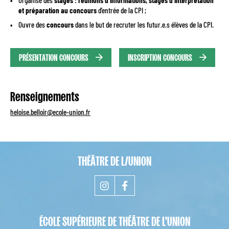
Organise des
stages : réunions d’informations, stages d’interprétation
et préparation au concours
d’entrée de la CPI ;
Ouvre des
concours
dans le but de recruter les futur.e.s élèves de la CPI.
PRÉSENTATION CONCOURS
INSCRIPTION CONCOURS
Renseignements
heloise.belloir@ecole-union.fr
THÉÂTRE DE L/UNION
ÉCOLE SUPÉRIEURE DE THÉÂTRE DE L'UNION