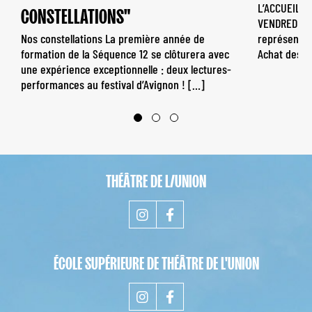
L’ACCUEIL-B
CONSTELLATIONS"
VENDREDI DE
Nos constellations La première année de
représentat
formation de la Séquence 12 se clôturera avec
Achat des [
une expérience exceptionnelle : deux lectures-
performances au festival d’Avignon ! […]
THÉÂTRE DE L/UNION
ÉCOLE SUPÉRIEURE DE THÉÂTRE DE L'UNION