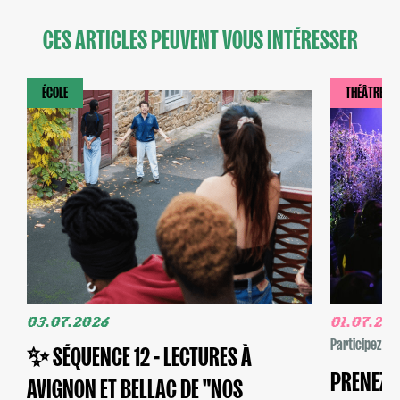
CES ARTICLES PEUVENT VOUS INTÉRESSER
ÉCOLE
THÉÂTRE
03.07.2026
01.07.20
Participez
✨ SÉQUENCE 12 - LECTURES À
PRENEZ V
AVIGNON ET BELLAC DE "NOS