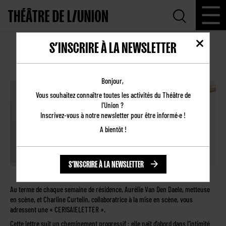
S’INSCRIRE À LA NEWSLETTER
CERISAIELETTER
Bonjour,
Vous souhaitez connaître toutes les activités du Théâtre de
l'Union ?
Inscrivez-vous à notre newsletter pour être informé·e !
A bientôt !
S’INSCRIRE À LA NEWSLETTER
Au terme de chaque semaine de résidence, Aurélie Van Den Daele, metteuse
en scène, et Charline Curtelin, collaboratrice à la mise en scène, vous
adressent une « CERISAIELETTER ».
Cette lettre suit un cheminement progressif : elle naît d’abord dans l’intimité