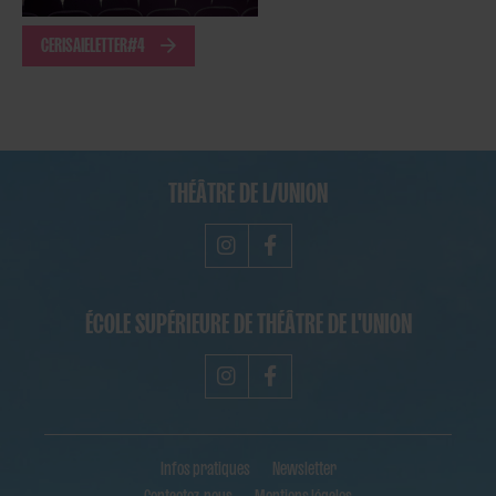
CERISAIELETTER#4
THÉÂTRE DE L/UNION
ÉCOLE SUPÉRIEURE DE THÉÂTRE DE L'UNION
Infos pratiques
Newsletter
Contactez-nous
Mentions légales