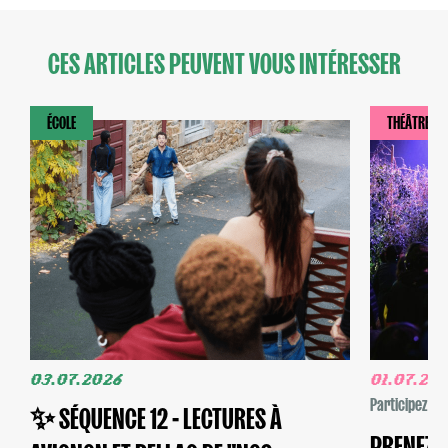
CES ARTICLES PEUVENT VOUS INTÉRESSER
ÉCOLE
THÉÂTRE
03.07.2026
01.07.20
Participez
✨ SÉQUENCE 12 - LECTURES À
PRENEZ V