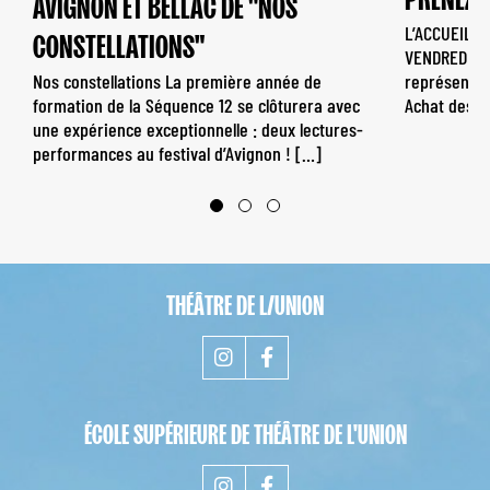
AVIGNON ET BELLAC DE "NOS
L’ACCUEIL-B
CONSTELLATIONS"
VENDREDI DE
Nos constellations La première année de
représentat
formation de la Séquence 12 se clôturera avec
Achat des [
une expérience exceptionnelle : deux lectures-
performances au festival d’Avignon ! […]
THÉÂTRE DE L/UNION
ÉCOLE SUPÉRIEURE DE THÉÂTRE DE L'UNION