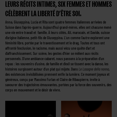
LEURS RÉCITS INTIMES, SIX FEMMES ET HOMMES
CÉLÈBRENT LA LIBERTÉ D’ÊTRE SOI.
Anna, Giuseppina, Lucia et Rita sont quatre femmes italiennes arrivées de
Suisse dans l’après-guerre. Aujourd’hui grand-mères, elles ont chacune mené
une vie entre travail et famille. À leurs côtés, Ali, marocain, et Davide, suisse
d’origine italienne, petit-fils de Giuseppina. L’un comme l’autre explorent une
féminité libre, portée par le travestissement et le drag. Toutes et tous ont
affronté l’exclusion, le racisme, mais aussi vécu une quête d’art et
d’affranchissement. Sur scène, les gestes d’hier se mêlent aux récits
personnels. D’une ambiance cabaret, nous passons à la préparation d’un
repas : les souvenirs d’usine, de famille et d’exil se tissent avec la danse, les
histoires surgissent autour d’un plat qui mijote. Dans
Le Lasagne della nonna
,
des existences invisibilisées prennent enfin la lumière. Ce moment joyeux et
généreux, conçu par Massimo Furlan et Claire de Ribaupierre, invite à
savourer des trajectoires émouvantes, portées par la force des souvenirs, des
corps en mouvement et le désir de vivre.