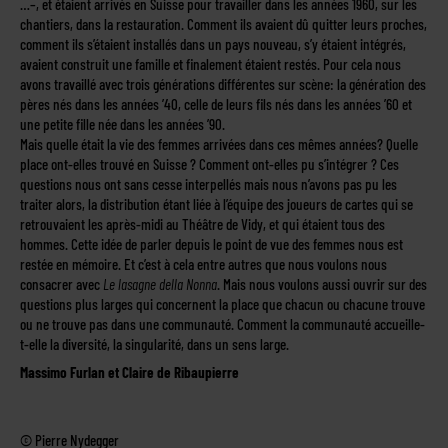
…–, et étaient arrivés en Suisse pour travailler dans les années 1960, sur les
chantiers, dans la restauration. Comment ils avaient dû quitter leurs proches,
comment ils s’étaient installés dans un pays nouveau, s’y étaient intégrés,
avaient construit une famille et finalement étaient restés. Pour cela nous
avons travaillé avec trois générations différentes sur scène: la génération des
pères nés dans les années ’40, celle de leurs fils nés dans les années ’60 et
une petite fille née dans les années ’90.
Mais quelle était la vie des femmes arrivées dans ces mêmes années? Quelle
place ont-elles trouvé en Suisse ? Comment ont-elles pu s’intégrer ? Ces
questions nous ont sans cesse interpellés mais nous n’avons pas pu les
traiter alors, la distribution étant liée à l’équipe des joueurs de cartes qui se
retrouvaient les après-midi au Théâtre de Vidy, et qui étaient tous des
hommes. Cette idée de parler depuis le point de vue des femmes nous est
restée en mémoire. Et c’est à cela entre autres que nous voulons nous
consacrer avec
Le lasagne della Nonna
. Mais nous voulons aussi ouvrir sur des
questions plus larges qui concernent la place que chacun ou chacune trouve
ou ne trouve pas dans une communauté. Comment la communauté accueille-
t-elle la diversité, la singularité, dans un sens large.
Massimo Furlan et Claire de Ribaupierre
© Pierre Nydegger