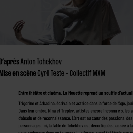
D’après
Anton Tchekhov
Mise en scène
Cyril Teste – Collectif MXM
Entre théâtre et cinéma, La Mouette reprend un souffle d’actuali
Trigorine et Arkadina, écrivain et actrice dans la force de l’âge, jouis
Dans leur ombre, Nina et Treplev, artistes encore inconnu·e·s, les 
d’absolu et de reconnaissance. L’art est au cœur des passions, des 
personnages. Ici, la fable de Tchekhov est décortiquée, passée à l
vous embarque dans un tournage ! La forme, aussi théâtrale que nume