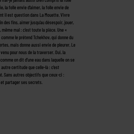
e, la folle envie d’aimer, la folle envie de
dont il est question dans La Mouette. Vivre
 fin des fins, aimer jusqu’au désespoir, jouer,
 même mal : c’est toute la pièce. Une «
 comme le prétend Tchekhov, qui donne du
rtes, mais donne aussi envie de pleurer. Le
venu pour nous de la traverser. Oui, la
 comme on dit d’une eau dans laquelle on se
 autre certitude que celle-là : c’est
. Sans autres objectifs que ceux-ci :
, et partager ses secrets.