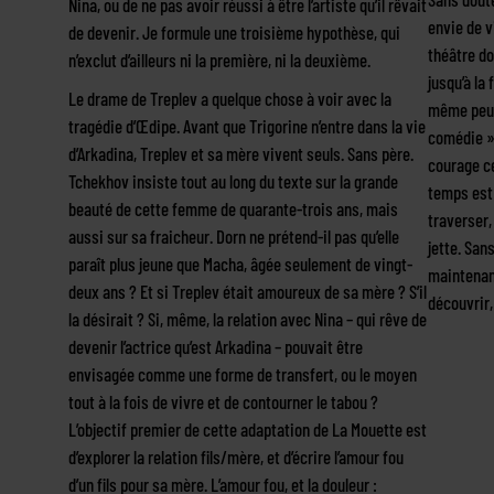
Nina, ou de ne pas avoir réussi à être l’artiste qu’il rêvait
envie de vi
de devenir. Je formule une troisième hypothèse, qui
théâtre 
n’exclut d’ailleurs ni la première, ni la deuxième.
jusqu’à la
Le drame de Treplev a quelque chose à voir avec la
même peu,
tragédie d’Œdipe. Avant que Trigorine n’entre dans la vie
comédie »
d’Arkadina, Treplev et sa mère vivent seuls. Sans père.
courage ce
Tchekhov insiste tout au long du texte sur la grande
temps est 
beauté de cette femme de quarante-trois ans, mais
traverser,
aussi sur sa fraicheur. Dorn ne prétend-il pas qu’elle
jette. Sans
paraît plus jeune que Macha, âgée seulement de vingt-
maintenant
deux ans ? Et si Treplev était amoureux de sa mère ? S’il
découvrir
la désirait ? Si, même, la relation avec Nina – qui rêve de
devenir l’actrice qu’est Arkadina – pouvait être
envisagée comme une forme de transfert, ou le moyen
tout à la fois de vivre et de contourner le tabou ?
L’objectif premier de cette adaptation de La Mouette est
d’explorer la relation fils/mère, et d’écrire l’amour fou
d’un fils pour sa mère. L’amour fou, et la douleur :