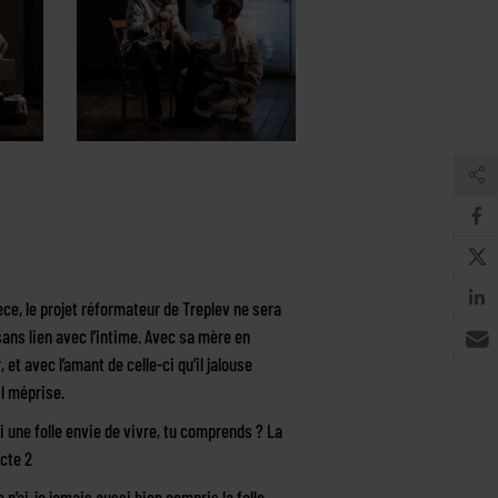
èce, le projet réformateur de Treplev ne sera
ans lien avec l’intime. Avec sa mère en
, et avec l’amant de celle-ci qu’il jalouse
l méprise.
ai une folle envie de vivre, tu comprends ? La
cte 2
 n’ai-je jamais aussi bien compris la folle