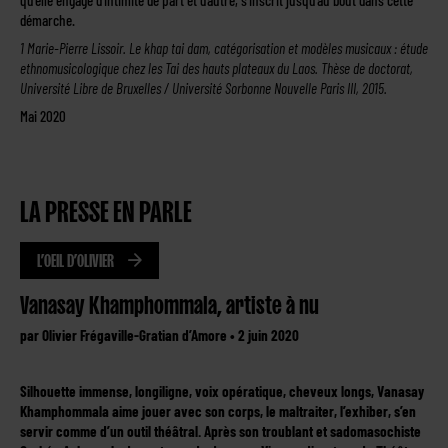
qu’elle engage d’intimité de part et d’autre, s’inscrit jusqu’au bout dans cette
démarche.
1 Marie-Pierre Lissoir. Le khap tai dam, catégorisation et modèles musicaux : étude
ethnomusicologique chez les Tai des hauts plateaux du Laos. Thèse de doctorat,
Université Libre de Bruxelles / Université Sorbonne Nouvelle Paris III, 2015.
Mai 2020
LA PRESSE EN PARLE
L’OEIL D’OLIVIER
Vanasay Khamphommala, artiste à nu
par Olivier Frégaville-Gratian d’Amore • 2 juin 2020
Silhouette immense, longiligne, voix opératique, cheveux longs, Vanasay
Khamphommala aime jouer avec son corps, le maltraiter, l’exhiber, s’en
servir comme d’un outil théâtral. Après son troublant et sadomasochiste