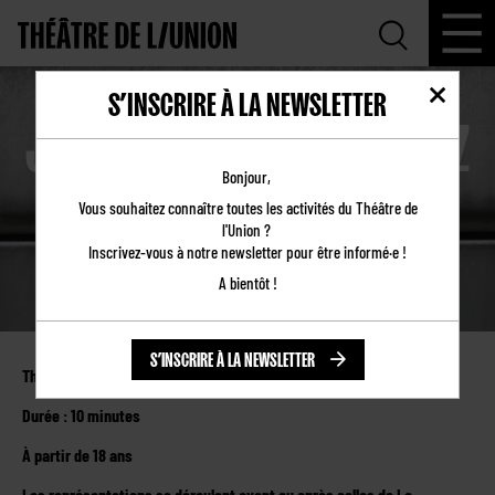
S’INSCRIRE À LA NEWSLETTER
JE VIENS CHANTER CHEZ
TOI TOUTE NUE EN
Bonjour,
Vous souhaitez connaître toutes les activités du Théâtre de
ÉCHANGE D'UN REPAS
l'Union ?
Inscrivez-vous à notre newsletter pour être informé·e !
A bientôt !
S’INSCRIRE À LA NEWSLETTER
Théâtre de l’Union
Durée : 10 minutes
À partir de 18 ans
Les représentations se déroulent avant ou après celles de La