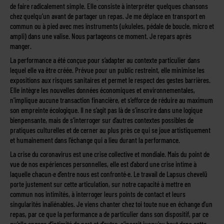
de faire radicalement simple. Elle consiste à interpréter quelques chansons
chez quelqu’un avant de partager un repas. Je me déplace en transport en
commun ou à pied avec mes instruments (ukuleles, pédale de boucle, micro et
ampli) dans une valise. Nous partageons ce moment. Je repars après
manger.
La performance a été conçue pour s’adapter au contexte particulier dans
lequel elle va être créée. Prévue pour un public restreint, elle minimise les
expositions aux risques sanitaires et permet le respect des gestes barrières.
Elle intègre les nouvelles données économiques et environnementales,
n’implique aucune transaction financière, et s’efforce de réduire au maximum
son empreinte écologique. Il ne s’agit pas là de s’inscrire dans une logique
bienpensante, mais de s’interroger sur d’autres contextes possibles de
pratiques culturelles et de cerner au plus près ce qui se joue artistiquement
et humainement dans l’échange qui a lieu durant la performance.
La crise du coronavirus est une crise collective et mondiale. Mais du point de
vue de nos expériences personnelles, elle est d’abord une crise intime à
laquelle chacun·e d’entre nous est confronté·e. Le travail de Lapsus chevelü
porte justement sur cette articulation, sur notre capacité à mettre en
commun nos intimités, à interroger leurs points de contact et leurs
singularités inaliénables. Je viens chanter chez toi toute nue en échange d’un
repas, par ce que la performance a de particulier dans son dispositif, par ce