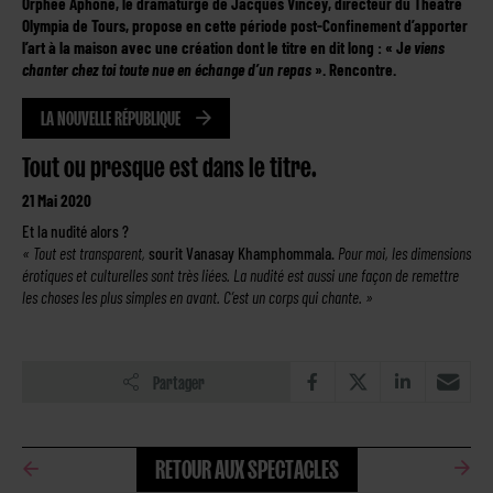
Orphée Aphone, le dramaturge de Jacques Vincey, directeur du Théâtre
Olympia de Tours, propose en cette période post-Confinement d’apporter
l’art à la maison avec une création dont le titre en dit long : « J
e viens
chanter chez toi toute nue en échange d’un repas
». Rencontre.
LA NOUVELLE RÉPUBLIQUE
Tout ou presque est dans le titre.
21 Mai 2020
Et la nudité alors ?
« Tout est transparent,
sourit Vanasay Khamphommala.
Pour moi, les dimensions
érotiques et culturelles sont très liées. La nudité est aussi une façon de remettre
les choses les plus simples en avant. C’est un corps qui chante. »
Partager
RETOUR AUX SPECTACLES