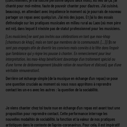
(concrètement, je n’ai touché personne depuis deux mois). Au lieu de ça, j’ai
chanté pour moi-même, faute de pouvoir chanter pour d’autres. J’ai cuisiné,
beaucoup, en attendant avec impatience le moment où je pourrais de nouveau
partager un repas avec quelqu’un. J’ai mis des jupes. Et j’ai lu des essais
d’ethnologie sur les pratiques musicales en milieu rural au Laos (où mon père
est né), dans lequel il n’existe pas de statut professionnel pour les musiciens.
[Les musiciens] ne sont pas invités aux célébrations en tant que moo-khap
[chanteurs de khap], mais en tant que membres de la communauté. […] [I]ls ne
sont pas engagés afin de divertir les convives mais conviés à la fête dans l’espoir
que l’ambiance qui y règne les pousse à chanter. En remerciement pour leur
interprétation, les moo-khap bénéficient davantage d’un traitement spécial ou
d’une forme de dédommagement (double ration de nourriture et d’alcool), que d’une
véritable rémunération1.
Derrière cet échange simple (de la musique en échange d’un repas) se pose
une question cruciale au moment où nous nous apprêtons à reprendre
contact les un·e·s avec les autres : la question de la sociabilité.
Je viens chanter chez toi toute nue en échange d’un repas est avant tout une
proposition pour reprendre contact. Cette performance interroge les
nouvelles modalités de sociabilité, la fonction et la valeur de nos pratiques
artistiques dans le contexte de l’après-coronavirus. Pour cela, il est impératif