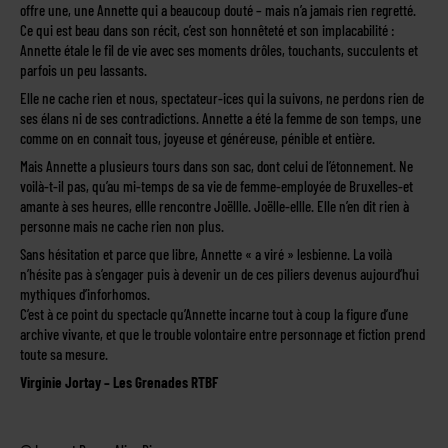
offre une, une Annette qui a beaucoup douté – mais n’a jamais rien regretté.
Ce qui est beau dans son récit, c’est son honnêteté et son implacabilité :
Annette étale le fil de vie avec ses moments drôles, touchants, succulents et
parfois un peu lassants.
Elle ne cache rien et nous, spectateur-ices qui la suivons, ne perdons rien de
ses élans ni de ses contradictions. Annette a été la femme de son temps, une
comme on en connait tous, joyeuse et généreuse, pénible et entière.
Mais Annette a plusieurs tours dans son sac, dont celui de l’étonnement. Ne
voilà-t-il pas, qu’au mi-temps de sa vie de femme-employée de Bruxelles-et
amante à ses heures, ellle rencontre Joëllle. Joëlle-ellle. Elle n’en dit rien à
personne mais ne cache rien non plus.
Sans hésitation et parce que libre, Annette « a viré » lesbienne. La voilà
n’hésite pas à s’engager puis à devenir un de ces piliers devenus aujourd’hui
mythiques d’inforhomos.
C’est à ce point du spectacle qu’Annette incarne tout à coup la figure d’une
archive vivante, et que le trouble volontaire entre personnage et fiction prend
toute sa mesure.
Virginie Jortay – Les Grenades RTBF