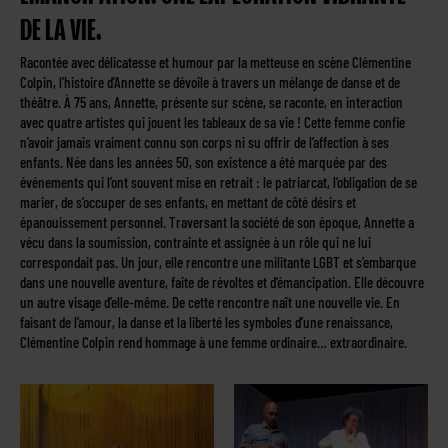
DE LA VIE.
Racontée avec délicatesse et humour par la metteuse en scène Clémentine
Colpin, l’histoire d’Annette se dévoile à travers un mélange de danse et de
théâtre. À 75 ans, Annette, présente sur scène, se raconte, en interaction
avec quatre artistes qui jouent les tableaux de sa vie ! Cette femme confie
n’avoir jamais vraiment connu son corps ni su offrir de l’affection à ses
enfants. Née dans les années 50, son existence a été marquée par des
événements qui l’ont souvent mise en retrait : le patriarcat, l’obligation de se
marier, de s’occuper de ses enfants, en mettant de côté désirs et
épanouissement personnel. Traversant la société de son époque, Annette a
vécu dans la soumission, contrainte et assignée à un rôle qui ne lui
correspondait pas. Un jour, elle rencontre une militante LGBT et s’embarque
dans une nouvelle aventure, faite de révoltes et d’émancipation. Elle découvre
un autre visage d’elle-même. De cette rencontre naît une nouvelle vie. En
faisant de l’amour, la danse et la liberté les symboles d’une renaissance,
Clémentine Colpin rend hommage à une femme ordinaire… extraordinaire.