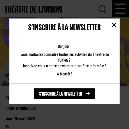
S’INSCRIRE À LA NEWSLETTER
À VOS HARICOTS !
Bonjour,
PRÊT·E·S ? BINGO !
Vous souhaitez connaître toutes les activités du Théâtre de
l'Union ?
Inscrivez-vous à notre newsletter pour être informé·e !
A bientôt !
S’INSCRIRE À LA NEWSLETTER
Théâtre de l’Union
TARIF UNIQUE 10 €
mer. 18 nov. 2026
19h