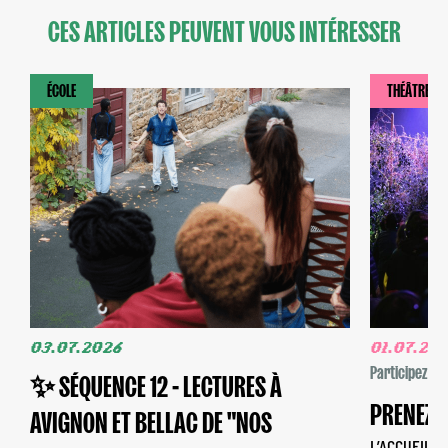
CES ARTICLES PEUVENT VOUS INTÉRESSER
ÉCOLE
THÉÂTRE
03.07.2026
01.07.20
Participez
✨ SÉQUENCE 12 - LECTURES À
PRENEZ V
AVIGNON ET BELLAC DE "NOS
L’ACCUEIL-B