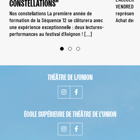
CONSTELLATIONS"
VENDREDI DE
Nos constellations La première année de
représentat
formation de la Séquence 12 se clôturera avec
Achat des [
une expérience exceptionnelle : deux lectures-
performances au festival d’Avignon ! […]
THÉÂTRE DE L/UNION
ÉCOLE SUPÉRIEURE DE THÉÂTRE DE L'UNION