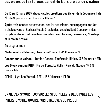
Les élèves de l’ESTU vous parlent de leurs projets de création
Du 13 au 16 mars 2025, découvrez les créations des élèves de la Séquence 11 de
l’École Supérieure de Théâtre de l’Union !
Après trois années de formation, ces jeunes talents, accompagnés par Keti
Irubetagoyena et Barbara Métais Chastanier, vous invitent à découvrir des
projets audacieux et sensibles qui interrogent l’amour, la mémoire, l’héritage
et la réalité sociale.
Au programme :
Madame
– Lila Pelissier, Théâtre de l’Union, 13 & 14 mars à 19h
Danser sur le volcan
– Justine Canetti, Théâtre de l’Union, 13 & 14 mars à 21h
Les Dieux sont au PMU
– Marcel Farge, La Halle – Parc du Mazeau, 15 & 16
mars à 17h
RER D
– Ayat Ben Yacoub, ESTU, 15 & 16 mars à 19h20
ENVIE D’EN SAVOIR PLUS SUR LES SPECTACLES ? DÉCOUVREZ LES
INTERVIEWS DES QUATRE PORTEUR.EUSE.S DE PROJET