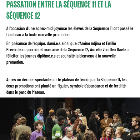
PASSATION ENTRE LA SÉQUENCE 11 ET LA
SÉQUENCE 12
A l’occasion d’une après-midi joyeuse les élèves de la Séquence 11 ont passé le
flambeau à la toute nouvelle promotion.
En présence de l’équipe, d’ami.e.s ainsi que d’Amine Adjina et Emilie
Prévosteau, parrain et marraine de la Séquence 12, Aurélie Van Den Daele a
féliciter les jeunes diplômé.e.s et souhaité la bienvenu à la nouvelle
promotion.
Après un dernier spectacle sur le plateau de l’école par la Séquence 11, les
deux promotions ont planté un figuier, symbole d’abondance et de fertilité,
dans le parc du Mazeau.