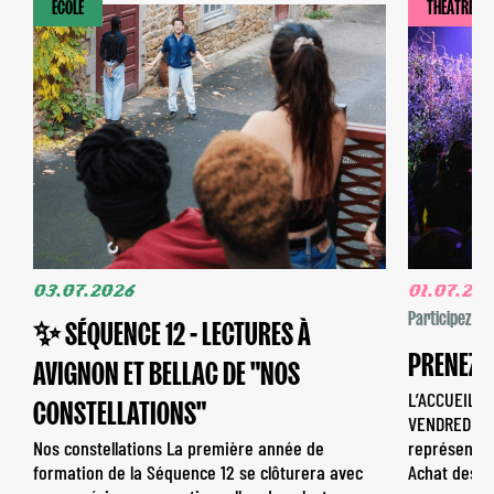
ÉCOLE
THÉÂTRE
03.07.2026
01.07.20
Participez
✨ SÉQUENCE 12 - LECTURES À
PRENEZ V
AVIGNON ET BELLAC DE "NOS
L’ACCUEIL-B
CONSTELLATIONS"
VENDREDI DE
Nos constellations La première année de
représentat
formation de la Séquence 12 se clôturera avec
Achat des [