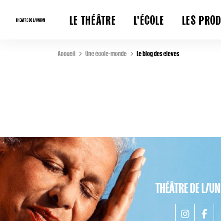
LE THÉÂTRE
L'ÉCOLE
LES PRO
Accueil
Une école-monde
Le blog des eleves
THÉÂTRE DE L/U