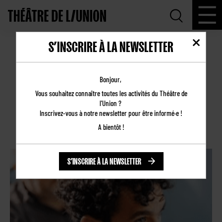
S’INSCRIRE À LA NEWSLETTER
✨ AMINE ADJINA AU CINÉMA ! 🎬
Rencontre
Bonjour,
Vous souhaitez connaître toutes les activités du Théâtre de
l'Union ?
JEU 06 NOV 2025
Inscrivez-vous à notre newsletter pour être informé·e !
CINÉMA LE LIDO / 20H30
A bientôt !
S’INSCRIRE À LA NEWSLETTER