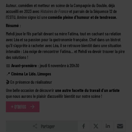
Auteur, comédien et metteur en scène de la Compagnie du Double, déjà
accueilli en 2023 avec
Histoires de France
et parrain de la Séquence 12 de
l’ESTU, Amine signe ici une
comédie pleine d’humour et de tendresse
.
Résumé :
Mehdi joue le fils parfait devant sa mère Fatima, tout en cachant sa relation
avec Léa et sa passion pour la gastronomie française. Chef dans un bistrot
qu’il s’apprête à racheter avec Léa, il se retrouve bientôt dans une situation
intenable : Léa exige de rencontrer Fatima… et Mehdi va devoir trouver la pire
des solutions !
📅
Avant-première
: jeudi 6 novembre à 20h30
📍
Cinéma Le Lido, Limoges
🎬 En présence du réalisateur
Une belle occasion de découvrir
une autre facette du travail d’un artiste
que nous aurons le plaisir d’accueillir bientôt sur notre scène !
+ D’INFOS
Partager