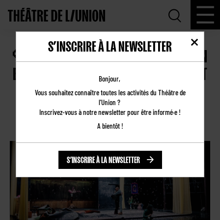
S’INSCRIRE À LA NEWSLETTER
🩷 UNE CERISAIE – « UNE PROPOSITION
EN MOUVEMENT, QUI COLLE AUX YEUX ET
Bonjour,
AU CŒUR. »
Vous souhaitez connaître toutes les activités du Théâtre de
l'Union ?
12.06.2026
Inscrivez-vous à notre newsletter pour être informé·e !
Revue de presse
A bientôt !
S’INSCRIRE À LA NEWSLETTER