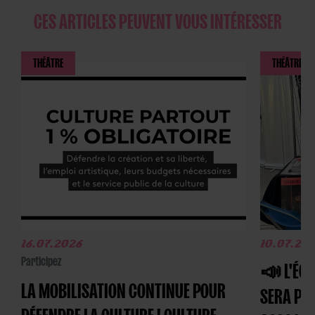
CES ARTICLES PEUVENT VOUS INTÉRESSER
THÉÂTRE
THÉÂTRE
16.07.2026
10.07.20
Participez
📣 L'ÉQU
LA MOBILISATION CONTINUE POUR
SERA PR
DÉFENDRE LA CULTURE ! CULTURE