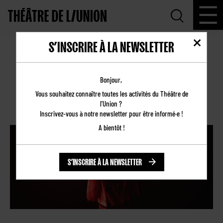
S’INSCRIRE À LA NEWSLETTER
🗞 PRESSE | LIEUX COMMUNS DE
BAPTISTE AMANN
Bonjour,
Vous souhaitez connaître toutes les activités du Théâtre de
21.02.2025
l'Union ?
Revue de presse
Inscrivez-vous à notre newsletter pour être informé·e !
A bientôt !
S’INSCRIRE À LA NEWSLETTER