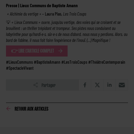
Presse | Lieux Communs de Baptiste Amann
« Alchimie du vertige »
– Laura Plas,
Les Trois Coups
💡
« Lieux Communs » ouvre, jusqu’au vertige, des voies qui se croisent et se
brouillent : un thriller trépidant et trompeur. Ses pistes nous conduisent au
labyrinthe pour qu’hardi·e·s, sûr·e·s de nous d’abord, nous nous y perdions. Alors, au
bord de l’abîme, il nous fait faire l’expérience de l’inouï. (…) Magnifique !
👉 LIRE L’ARTICLE COMPLET
#LieuxCommuns #BaptisteAmann #LesTroisCoups #ThéâtreContemporain
#SpectacleVivant
Partager
RETOUR AUX ARTICLES