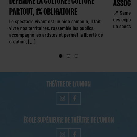
ASSOCIA
PARTOUT, 1% OBLIGATOIRE
📍 Samedi 
des exposit
Le spectacle vivant est un bien commun. Il fait
un spectacle
vivre nos territoires, rassemble les publics,
accompagne les artistes et permet la liberté de
création. […]
THÉÂTRE DE L/UNION
ÉCOLE SUPÉRIEURE DE THÉÂTRE DE L'UNION