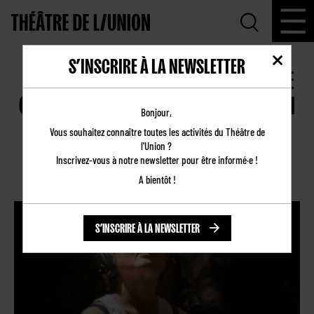
S’INSCRIRE À LA NEWSLETTER
📰 LA PRESSE EN PARLE – TOURNÉE “JE
CRÉE ET JE VOUS DIS POURQUOI” AU TQI
Bonjour,
DU 4 AU 8 MARS
Vous souhaitez connaître toutes les activités du Théâtre de
l'Union ?
03.03.2025
Inscrivez-vous à notre newsletter pour être informé·e !
Revue de presse
A bientôt !
S’INSCRIRE À LA NEWSLETTER