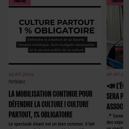
16.07.2026
10.07.20
Participez
📣 L'ÉQU
LA MOBILISATION CONTINUE POUR
SERA PR
DÉFENDRE LA CULTURE ! CULTURE
ASSOCIA
PARTOUT, 1% OBLIGATOIRE
📍 Samedi 
des exposit
Le spectacle vivant est un bien commun. Il fait
un spectacle