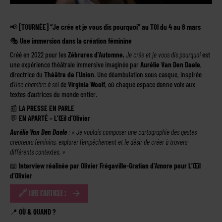
📢
[TOURNÉE] “Je crée et je vous dis pourquoi” au TQI du 4 au 8 mars
🎭
Une immersion dans la création féminine
Créé en 2022 pour les
Zébrures d’Automne
,
Je crée et je vous dis pourquoi
est
une expérience théâtrale immersive imaginée par
Aurélie Van Den Daele
,
directrice du
Théâtre de l’Union
. Une déambulation sous casque, inspirée
d’
Une chambre à soi
de
Virginia Woolf
, où chaque espace donne voix aux
textes d’autrices du monde entier.
📰
LA PRESSE EN PARLE
💬
EN APARTÉ – L’Œil d’Olivier
Aurélie Van Den Daele
: « Je voulais composer une cartographie des gestes
créateurs féminins, explorer l’empêchement et le désir de créer à travers
différents contextes. »
📖
Interview réalisée par Olivier Frégaville-Gratian d’Amore pour L’Œil
d’Olivier
🔗 LIRE L’ARTICLE :
📍
OÙ & QUAND ?