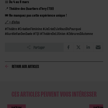
📅
Du 4 au 8 mars
📍
Théâtre des Quartiers d’Ivry (TQI)
🎟️
Ne manquez pas cette expérience unique !
🔗 + d’infos
#Théâtre #CréationFéminine #JeCréeEtJeVousDisPourquoi
#AurélieVanDenDaele #TQI #ThéâtreDeLUUnion #ZébruresDAutomne
Partager
RETOUR AUX ARTICLES
CES ARTICLES PEUVENT VOUS INTÉRESSER
THÉÂTRE
THÉÂTRE