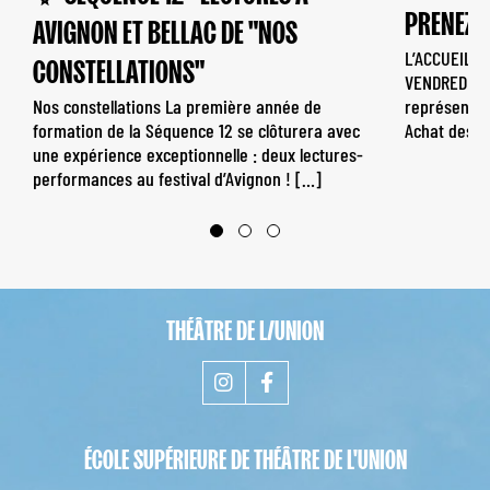
PRENEZ V
AVIGNON ET BELLAC DE "NOS
L’ACCUEIL-B
CONSTELLATIONS"
VENDREDI DE
Nos constellations La première année de
représentat
formation de la Séquence 12 se clôturera avec
Achat des [
une expérience exceptionnelle : deux lectures-
performances au festival d’Avignon ! […]
THÉÂTRE DE L/UNION
ÉCOLE SUPÉRIEURE DE THÉÂTRE DE L'UNION