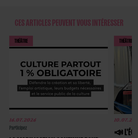
CES ARTICLES PEUVENT VOUS INTÉRESSER
THÉÂTRE
THÉÂTRE
16.07.2026
10.07.20
Participez
📣 L'ÉQU