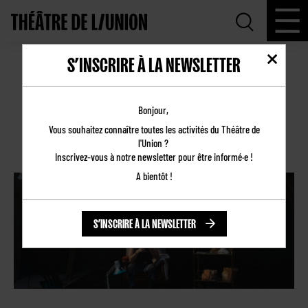
S’INSCRIRE À LA NEWSLETTER
🎧 PODCAST JE CRÉE ET JE VOUS DIS
POURQUOI
Bonjour,
Vous souhaitez connaître toutes les activités du Théâtre de
02.09.2025
l'Union ?
Revue de presse
Inscrivez-vous à notre newsletter pour être informé·e !
A bientôt !
S’INSCRIRE À LA NEWSLETTER