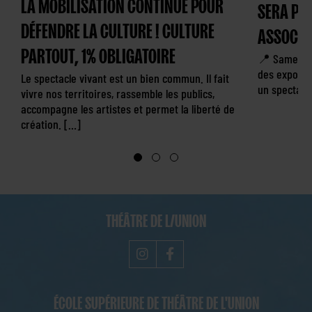
LA MOBILISATION CONTINUE POUR
SERA PR
DÉFENDRE LA CULTURE ! CULTURE
ASSOCIA
PARTOUT, 1% OBLIGATOIRE
📍 Samedi 
des exposit
Le spectacle vivant est un bien commun. Il fait
un spectacle
vivre nos territoires, rassemble les publics,
accompagne les artistes et permet la liberté de
création. […]
THÉÂTRE DE L/UNION
ÉCOLE SUPÉRIEURE DE THÉÂTRE DE L'UNION