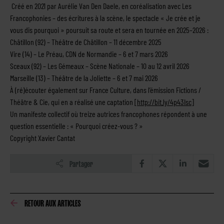
Créé en 2021 par Aurélie Van Den Daele, en coréalisation avec Les
Francophonies – des écritures à la scène, le spectacle « Je crée et je
vous dis pourquoi » poursuit sa route et sera en tournée en 2025–2026 :
Châtillon (92) – Théâtre de Châtillon – 11 décembre 2025
Vire (14) – Le Préau, CDN de Normandie – 6 et 7 mars 2026
Sceaux (92) – Les Gémeaux – Scène Nationale – 10 au 12 avril 2026
Marseille (13) – Théâtre de la Joliette – 6 et 7 mai 2026
À (ré)écouter également sur France Culture, dans l’émission Fictions /
Théâtre & Cie, qui en a réalisé une captation [
http://bit.ly/4p43Isc
]
Un manifeste collectif où treize autrices francophones répondent à une
question essentielle : « Pourquoi créez-vous ? »
Copyright Xavier Cantat
Partager
RETOUR AUX ARTICLES