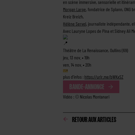
en scène immersive, sensorielle et itinérant
Morgan Large
, fondatrice de Splann, ONG b
Kreiz Breizh,
Hélène Servel
, journaliste indépendante, el
Avec Lauryne Lopes de Pina et Sidney Ali Me
Théâtre de La Renaissance, Oullins (69)
jeu. 13 nov. • 19h
ven. 14 nov. • 20h
plus d’infos :
https://urlr.me/bWKxSZ
BANDE-ANNONCE
Vidéo : © Nicolas Montanari
RETOUR AUX ARTICLES