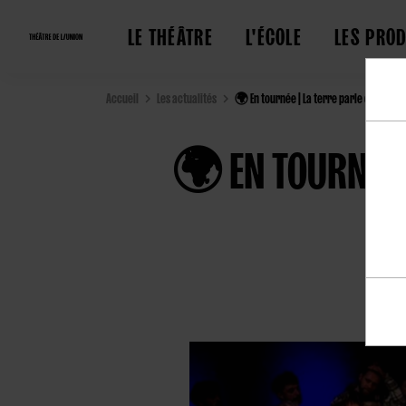
LE THÉÂTRE
L'ÉCOLE
LES PRO
Accueil
Les actualités
🌍 En tournée | La terre parle quand o
🌍 EN TOURNÉE 