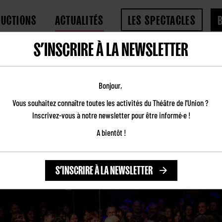
DUCTIONS
ACTUALITÉS
LES SPECTACLES
S’INSCRIRE À LA NEWSLETTER
n creuse - Grand ReporTERRE #6
| LA TERRE PARLE QUAND ON
Bonjour,
Vous souhaitez connaître toutes les activités du Théâtre de l'Union ?
REPORTERRE #6
Inscrivez-vous à notre newsletter pour être informé·e !
A bientôt !
29.10.2025
S’INSCRIRE À LA NEWSLETTER
En tournée