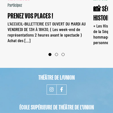
Participez
📸 SÉQUE
PRENEZ VOS PLACES !
HISTOIR
L’ACCUEIL-BILLETTERIE EST OUVERT DU MARDI AU
« Les Histo
VENDREDI DE 13H À 18H30. ( Les week-end de
de la Séque
représentations 2 heures avant le spectacle )
hommage au 
Achat des […]
personnes q
THÉÂTRE DE L/UNION
ÉCOLE SUPÉRIEURE DE THÉÂTRE DE L'UNION